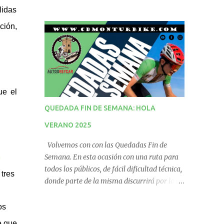
lidas
ción,
ue el
QUEDADA FIN DE SEMANA: HOLA
VERANO 2025
Volvemos con con las Quedadas Fin de
Semana. En esta ocasión con una ruta para
o
todos los públicos, de fácil dificultad técnica,
 tres
donde parte de la misma discurrirá por la
vía verde. No te la pierdas! QUEDADA
PUNTUABLE PARA EL RÁNKING.
os
e que