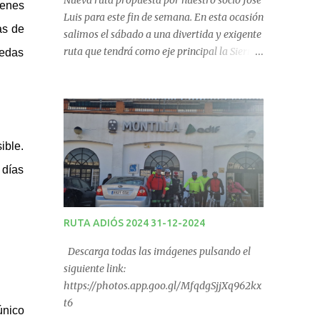
Nueva ruta propuesta por nuestro socio José
ienes
Luis para este fin de semana. En esta ocasión
as de
salimos el sábado a una divertida y exigente
ruta que tendrá como eje principal la Sierra
uedas
de Los Pollos en Carcabuey. La salida desde
Monturque será desde el Kiosco de La Fuente
a las 08:00 horas y desde Lucena (Pabellón
Municipal) a las 09:00 horas. No te la
pierdas. Ruta puntuable para el Ranking
ible.
Quedadas Fin de Semana 2025.
 días
RUTA ADIÓS 2024 31-12-2024
Descarga todas las imágenes pulsando el
siguiente link:
https://photos.app.goo.gl/MfqdgSjjXq962kx
t6
único