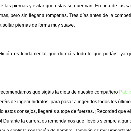
de las piernas y evitar que estas se duerman. En una de las sa
s, pero sin llegar a romperlas. Tres días antes de la competi
soltar piernas de forma muy suave.
etición es fundamental que durmáis todo lo que podáis, ya q
 recomendamos que sigáis la dieta de nuestro compañero
Pabl
réis de ingerir hidratos, para pasar a ingerirlos todos los último
do estos consejos, llegaréis a tope de fuerzas. ¡Recordad que el
o! Durante la carrera os remondamos que llevéis siempre algun
legar a sentir la sensación de hambre. También es muy important