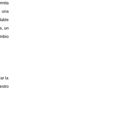
rmita
o una
dable
s, un
ambio
ar la
estro