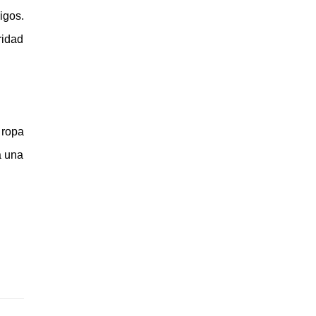
igos.
ridad
 ropa
a una