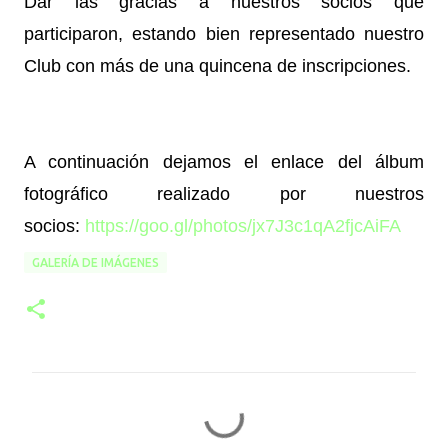
Dar las gracias a nuestros socios que
participaron, estando bien representado nuestro
Club con más de una quincena de inscripciones.
A continuación dejamos el enlace del álbum
fotográfico realizado por nuestros
socios:
https://goo.gl/photos/jx7J3c1qA2fjcAiFA
GALERÍA DE IMÁGENES
C