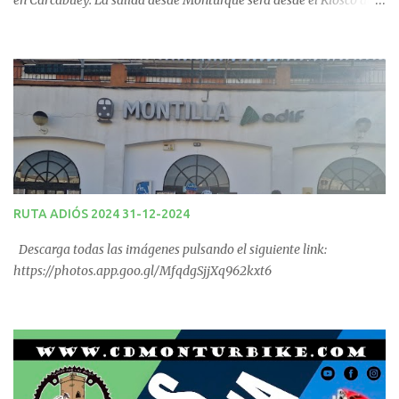
en Carcabuey. La salida desde Monturque será desde el Kiosco de
La Fuente a las 08:00 horas y desde Lucena (Pabellón Municipal) a
las 09:00 horas. No te la pierdas. Ruta puntuable para el Ranking
Quedadas Fin de Semana 2025.
RUTA ADIÓS 2024 31-12-2024
Descarga todas las imágenes pulsando el siguiente link:
https://photos.app.goo.gl/MfqdgSjjXq962kxt6