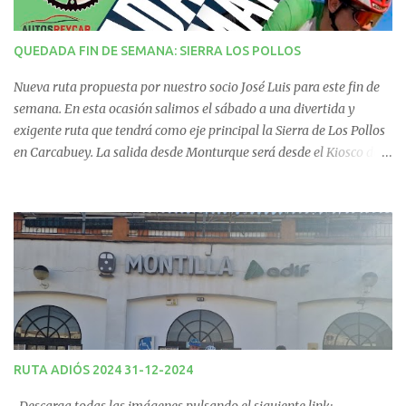
i
QUEDADA FIN DE SEMANA: SIERRA LOS POLLOS
o
Nueva ruta propuesta por nuestro socio José Luis para este fin de
s
semana. En esta ocasión salimos el sábado a una divertida y
exigente ruta que tendrá como eje principal la Sierra de Los Pollos
en Carcabuey. La salida desde Monturque será desde el Kiosco de
La Fuente a las 08:00 horas y desde Lucena (Pabellón Municipal) a
las 09:00 horas. No te la pierdas. Ruta puntuable para el Ranking
Quedadas Fin de Semana 2025.
RUTA ADIÓS 2024 31-12-2024