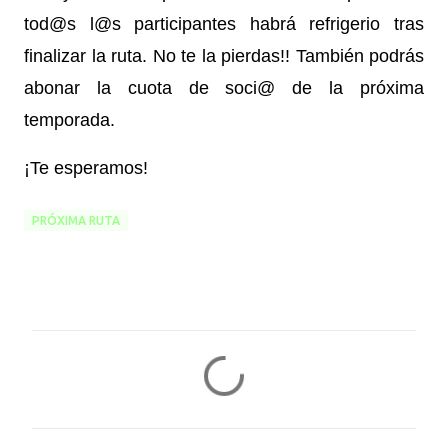
tod@s l@s participantes habrá refrigerio tras
finalizar la ruta. No te la pierdas!! También podrás
abonar la cuota de soci@ de la próxima
temporada.
¡Te esperamos!
PRÓXIMA RUTA
C
o