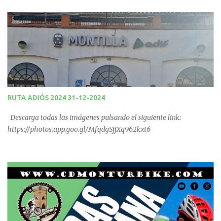
las 09:00 horas. No te la pierdas. Ruta puntuable para el Ranking
Quedadas Fin de Semana 2025.
RUTA ADIÓS 2024 31-12-2024
Descarga todas las imágenes pulsando el siguiente link:
https://photos.app.goo.gl/MfqdgSjjXq962kxt6