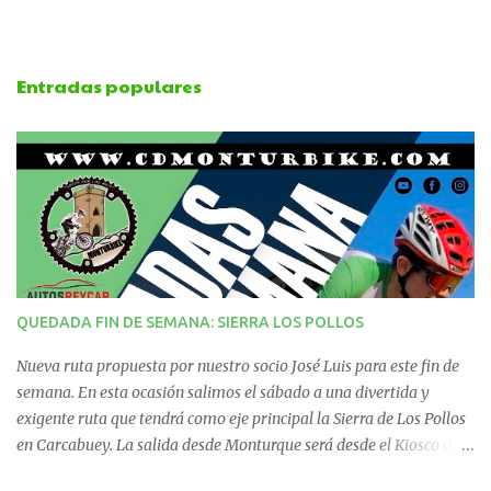
m
e
Entradas populares
n
t
a
r
i
QUEDADA FIN DE SEMANA: SIERRA LOS POLLOS
o
Nueva ruta propuesta por nuestro socio José Luis para este fin de
s
semana. En esta ocasión salimos el sábado a una divertida y
exigente ruta que tendrá como eje principal la Sierra de Los Pollos
en Carcabuey. La salida desde Monturque será desde el Kiosco de
La Fuente a las 08:00 horas y desde Lucena (Pabellón Municipal) a