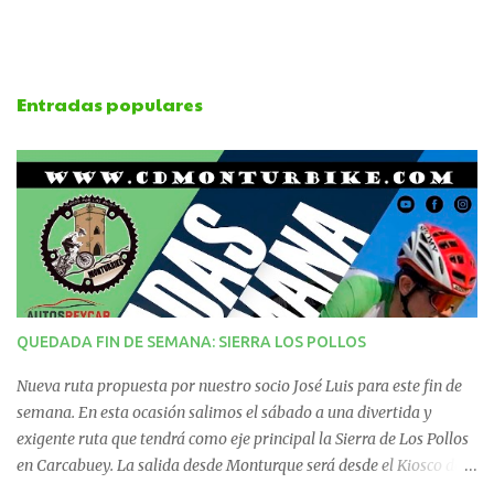
m
e
Entradas populares
n
t
a
r
i
QUEDADA FIN DE SEMANA: SIERRA LOS POLLOS
o
Nueva ruta propuesta por nuestro socio José Luis para este fin de
s
semana. En esta ocasión salimos el sábado a una divertida y
exigente ruta que tendrá como eje principal la Sierra de Los Pollos
en Carcabuey. La salida desde Monturque será desde el Kiosco de
La Fuente a las 08:00 horas y desde Lucena (Pabellón Municipal) a