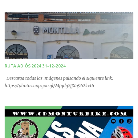
las 09:00 horas. No te la pierdas. Ruta puntuable para el Ranking
Quedadas Fin de Semana 2025.
RUTA ADIÓS 2024 31-12-2024
Descarga todas las imágenes pulsando el siguiente link:
https://photos.app.goo.gl/MfqdgSjjXq962kxt6