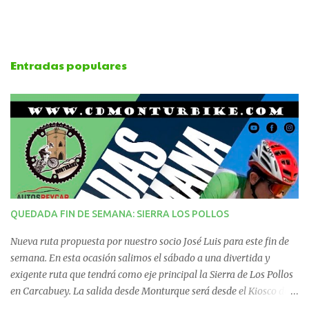
m
e
Entradas populares
n
t
a
r
i
QUEDADA FIN DE SEMANA: SIERRA LOS POLLOS
o
Nueva ruta propuesta por nuestro socio José Luis para este fin de
s
semana. En esta ocasión salimos el sábado a una divertida y
exigente ruta que tendrá como eje principal la Sierra de Los Pollos
en Carcabuey. La salida desde Monturque será desde el Kiosco de
La Fuente a las 08:00 horas y desde Lucena (Pabellón Municipal) a