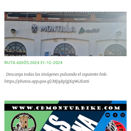
las 09:00 horas. No te la pierdas. Ruta puntuable para el Ranking
Quedadas Fin de Semana 2025.
RUTA ADIÓS 2024 31-12-2024
Descarga todas las imágenes pulsando el siguiente link:
https://photos.app.goo.gl/MfqdgSjjXq962kxt6