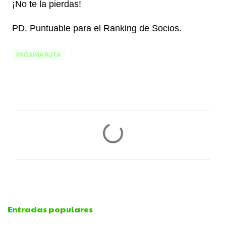
¡No te la pierdas!
PD. Puntuable para el Ranking de Socios.
PRÓXIMA RUTA
C
o
m
e
Entradas populares
n