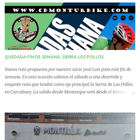
t
a
r
i
QUEDADA FIN DE SEMANA: SIERRA LOS POLLOS
o
Nueva ruta propuesta por nuestro socio José Luis para este fin de
s
semana. En esta ocasión salimos el sábado a una divertida y
exigente ruta que tendrá como eje principal la Sierra de Los Pollos
en Carcabuey. La salida desde Monturque será desde el Kiosco de
La Fuente a las 08:00 horas y desde Lucena (Pabellón Municipal) a
las 09:00 horas. No te la pierdas. Ruta puntuable para el Ranking
Quedadas Fin de Semana 2025.