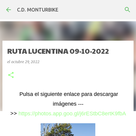
Ir al contenido principal
C.D. MONTURBIKE
RUTA LUCENTINA 09-10-2022
el
octubre 29, 2022
Pulsa el siguiente enlace para descargar
imágenes ---
>>
https://photos.app.goo.gl/j6rEStbC8ertK9fbA