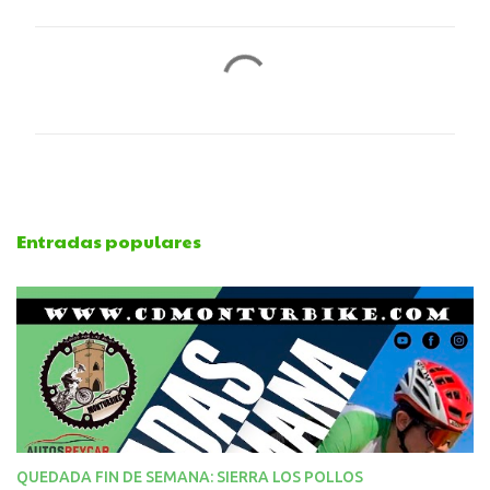
C
o
m
e
Entradas populares
n
t
a
r
i
QUEDADA FIN DE SEMANA: SIERRA LOS POLLOS