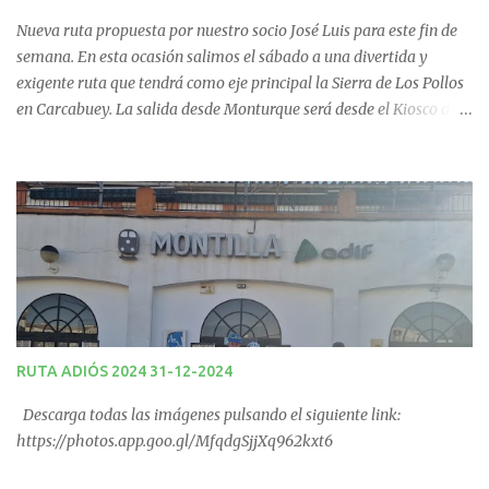
o
Nueva ruta propuesta por nuestro socio José Luis para este fin de
s
semana. En esta ocasión salimos el sábado a una divertida y
exigente ruta que tendrá como eje principal la Sierra de Los Pollos
en Carcabuey. La salida desde Monturque será desde el Kiosco de
La Fuente a las 08:00 horas y desde Lucena (Pabellón Municipal) a
las 09:00 horas. No te la pierdas. Ruta puntuable para el Ranking
Quedadas Fin de Semana 2025.
RUTA ADIÓS 2024 31-12-2024
Descarga todas las imágenes pulsando el siguiente link:
https://photos.app.goo.gl/MfqdgSjjXq962kxt6