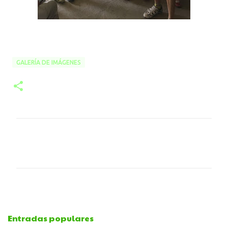
GALERÍA DE IMÁGENES
C
o
m
e
Entradas populares