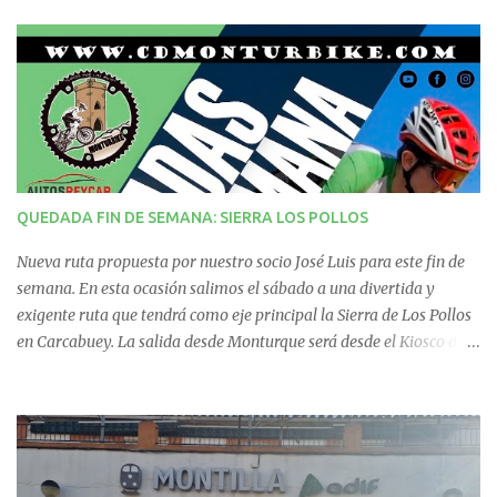
n
t
a
r
i
QUEDADA FIN DE SEMANA: SIERRA LOS POLLOS
o
Nueva ruta propuesta por nuestro socio José Luis para este fin de
s
semana. En esta ocasión salimos el sábado a una divertida y
exigente ruta que tendrá como eje principal la Sierra de Los Pollos
en Carcabuey. La salida desde Monturque será desde el Kiosco de
La Fuente a las 08:00 horas y desde Lucena (Pabellón Municipal) a
las 09:00 horas. No te la pierdas. Ruta puntuable para el Ranking
Quedadas Fin de Semana 2025.