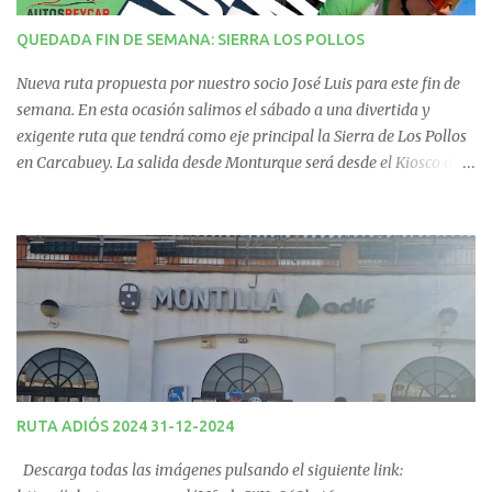
i
QUEDADA FIN DE SEMANA: SIERRA LOS POLLOS
o
Nueva ruta propuesta por nuestro socio José Luis para este fin de
s
semana. En esta ocasión salimos el sábado a una divertida y
exigente ruta que tendrá como eje principal la Sierra de Los Pollos
en Carcabuey. La salida desde Monturque será desde el Kiosco de
La Fuente a las 08:00 horas y desde Lucena (Pabellón Municipal) a
las 09:00 horas. No te la pierdas. Ruta puntuable para el Ranking
Quedadas Fin de Semana 2025.
RUTA ADIÓS 2024 31-12-2024
Descarga todas las imágenes pulsando el siguiente link: