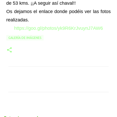
de 53 kms. ¡¡A seguir así chaval!!
Os dejamos el enlace donde podéis ver las fotos
realizadas.
https://goo.gl/photos/yk9R6KrJvuynJ7AW6
GALERÍA DE IMÁGENES
C
o
m
e