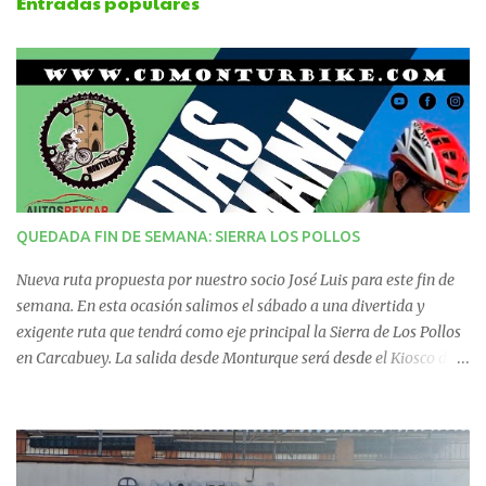
Entradas populares
n
t
a
r
i
QUEDADA FIN DE SEMANA: SIERRA LOS POLLOS
o
Nueva ruta propuesta por nuestro socio José Luis para este fin de
s
semana. En esta ocasión salimos el sábado a una divertida y
exigente ruta que tendrá como eje principal la Sierra de Los Pollos
en Carcabuey. La salida desde Monturque será desde el Kiosco de
La Fuente a las 08:00 horas y desde Lucena (Pabellón Municipal) a
las 09:00 horas. No te la pierdas. Ruta puntuable para el Ranking
Quedadas Fin de Semana 2025.