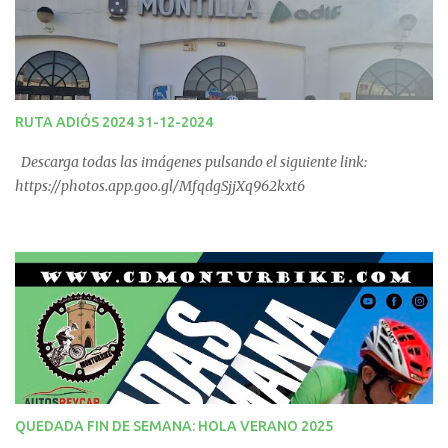
RUTA ADIÓS 2024 31-12-2024
Descarga todas las imágenes pulsando el siguiente link:
https://photos.app.goo.gl/MfqdgSjjXq962kxt6
QUEDADA FIN DE SEMANA: HOLA VERANO 2025