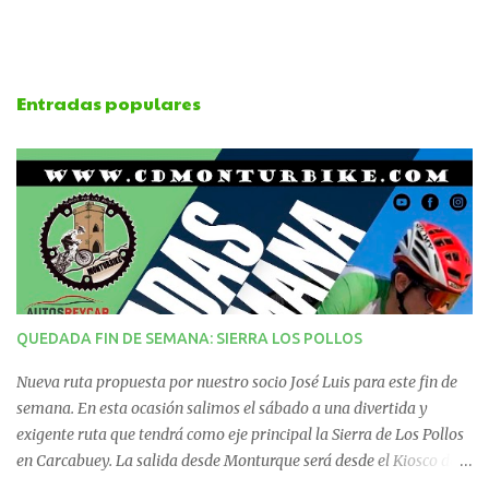
m
e
Entradas populares
n
t
a
r
i
QUEDADA FIN DE SEMANA: SIERRA LOS POLLOS
o
Nueva ruta propuesta por nuestro socio José Luis para este fin de
s
semana. En esta ocasión salimos el sábado a una divertida y
exigente ruta que tendrá como eje principal la Sierra de Los Pollos
en Carcabuey. La salida desde Monturque será desde el Kiosco de
La Fuente a las 08:00 horas y desde Lucena (Pabellón Municipal) a