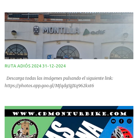
las 09:00 horas. No te la pierdas. Ruta puntuable para el Ranking
Quedadas Fin de Semana 2025.
RUTA ADIÓS 2024 31-12-2024
Descarga todas las imágenes pulsando el siguiente link:
https://photos.app.goo.gl/MfqdgSjjXq962kxt6