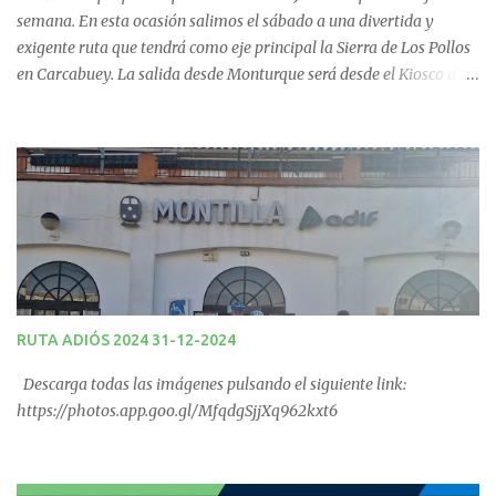
s
semana. En esta ocasión salimos el sábado a una divertida y
exigente ruta que tendrá como eje principal la Sierra de Los Pollos
en Carcabuey. La salida desde Monturque será desde el Kiosco de
La Fuente a las 08:00 horas y desde Lucena (Pabellón Municipal) a
las 09:00 horas. No te la pierdas. Ruta puntuable para el Ranking
Quedadas Fin de Semana 2025.
RUTA ADIÓS 2024 31-12-2024
Descarga todas las imágenes pulsando el siguiente link:
https://photos.app.goo.gl/MfqdgSjjXq962kxt6