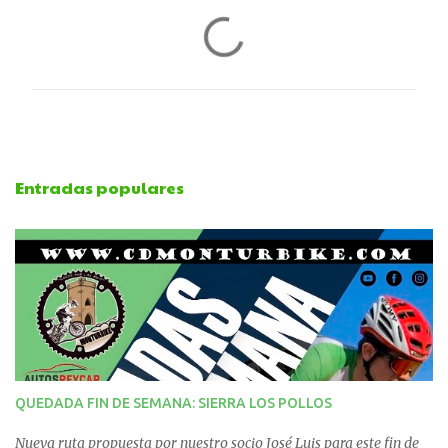
C
o
m
e
Entradas populares
n
t
a
r
i
QUEDADA FIN DE SEMANA: SIERRA LOS POLLOS
o
Nueva ruta propuesta por nuestro socio José Luis para este fin de