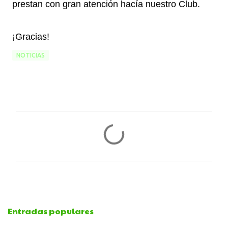
prestan con gran atención hacía nuestro Club.
¡Gracias!
NOTICIAS
C
o
m
e
Entradas populares
n