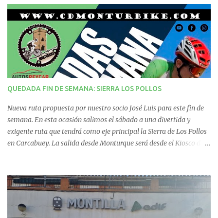
t
a
r
i
QUEDADA FIN DE SEMANA: SIERRA LOS POLLOS
o
Nueva ruta propuesta por nuestro socio José Luis para este fin de
s
semana. En esta ocasión salimos el sábado a una divertida y
exigente ruta que tendrá como eje principal la Sierra de Los Pollos
en Carcabuey. La salida desde Monturque será desde el Kiosco de
La Fuente a las 08:00 horas y desde Lucena (Pabellón Municipal) a
las 09:00 horas. No te la pierdas. Ruta puntuable para el Ranking
Quedadas Fin de Semana 2025.