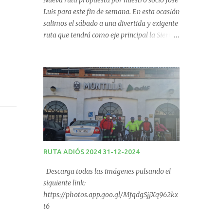
Nueva ruta propuesta por nuestro socio José
Luis para este fin de semana. En esta ocasión
salimos el sábado a una divertida y exigente
ruta que tendrá como eje principal la Sierra
de Los Pollos en Carcabuey. La salida desde
Monturque será desde el Kiosco de La Fuente
a las 08:00 horas y desde Lucena (Pabellón
Municipal) a las 09:00 horas. No te la
pierdas. Ruta puntuable para el Ranking
Quedadas Fin de Semana 2025.
RUTA ADIÓS 2024 31-12-2024
Descarga todas las imágenes pulsando el
siguiente link:
https://photos.app.goo.gl/MfqdgSjjXq962kx
t6