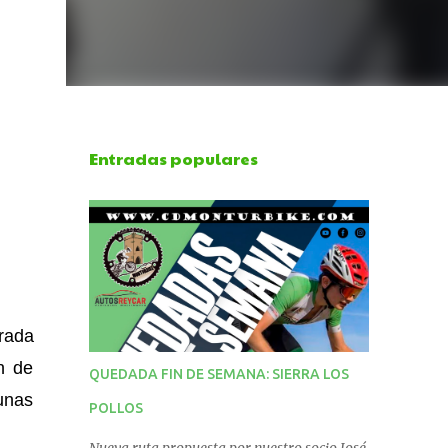
Entradas populares
brada
n de
QUEDADA FIN DE SEMANA: SIERRA LOS
unas
POLLOS