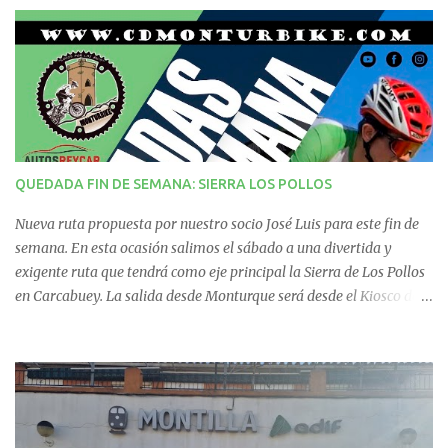
t
a
r
i
QUEDADA FIN DE SEMANA: SIERRA LOS POLLOS
o
Nueva ruta propuesta por nuestro socio José Luis para este fin de
s
semana. En esta ocasión salimos el sábado a una divertida y
exigente ruta que tendrá como eje principal la Sierra de Los Pollos
en Carcabuey. La salida desde Monturque será desde el Kiosco de
La Fuente a las 08:00 horas y desde Lucena (Pabellón Municipal) a
las 09:00 horas. No te la pierdas. Ruta puntuable para el Ranking
Quedadas Fin de Semana 2025.