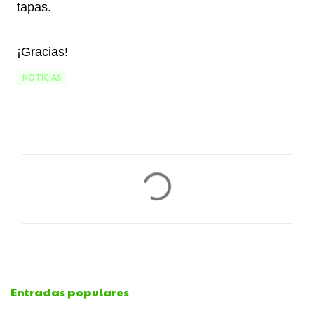
tapas.
¡Gracias!
NOTICIAS
C
o
m
e
Entradas populares
n