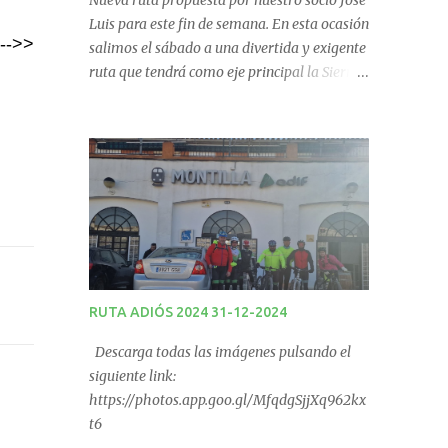
Nueva ruta propuesta por nuestro socio José
Luis para este fin de semana. En esta ocasión
-->>
salimos el sábado a una divertida y exigente
ruta que tendrá como eje principal la Sierra
de Los Pollos en Carcabuey. La salida desde
Monturque será desde el Kiosco de La Fuente
a las 08:00 horas y desde Lucena (Pabellón
Municipal) a las 09:00 horas. No te la
pierdas. Ruta puntuable para el Ranking
Quedadas Fin de Semana 2025.
RUTA ADIÓS 2024 31-12-2024
Descarga todas las imágenes pulsando el
siguiente link:
https://photos.app.goo.gl/MfqdgSjjXq962kx
t6