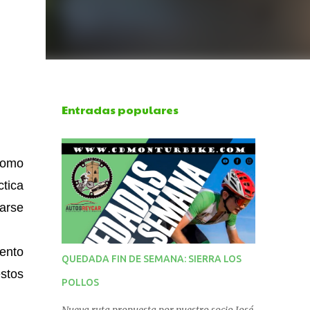
Entradas populares
como
ctica
marse
iento
QUEDADA FIN DE SEMANA: SIERRA LOS
estos
POLLOS