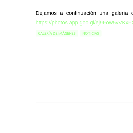
Dejamos a continuación una galería
https://photos.app.goo.gl/ej9Fow5vVK
GALERÍA DE IMÁGENES
NOTICIAS
C
o
m
e