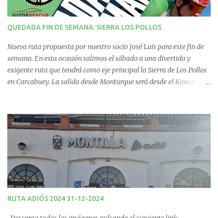
i
QUEDADA FIN DE SEMANA: SIERRA LOS POLLOS
o
Nueva ruta propuesta por nuestro socio José Luis para este fin de
s
semana. En esta ocasión salimos el sábado a una divertida y
exigente ruta que tendrá como eje principal la Sierra de Los Pollos
en Carcabuey. La salida desde Monturque será desde el Kiosco de
La Fuente a las 08:00 horas y desde Lucena (Pabellón Municipal) a
las 09:00 horas. No te la pierdas. Ruta puntuable para el Ranking
Quedadas Fin de Semana 2025.
RUTA ADIÓS 2024 31-12-2024