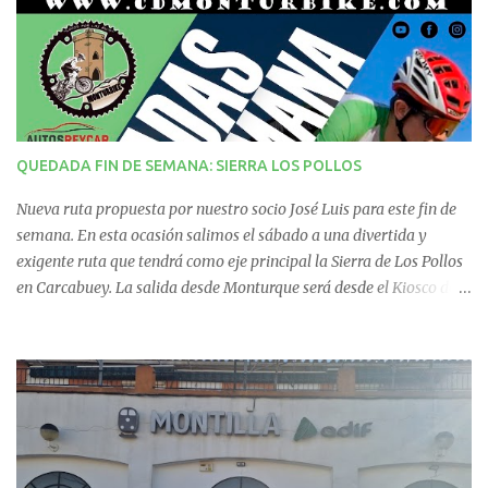
a
r
i
QUEDADA FIN DE SEMANA: SIERRA LOS POLLOS
o
Nueva ruta propuesta por nuestro socio José Luis para este fin de
s
semana. En esta ocasión salimos el sábado a una divertida y
exigente ruta que tendrá como eje principal la Sierra de Los Pollos
en Carcabuey. La salida desde Monturque será desde el Kiosco de
La Fuente a las 08:00 horas y desde Lucena (Pabellón Municipal) a
las 09:00 horas. No te la pierdas. Ruta puntuable para el Ranking
Quedadas Fin de Semana 2025.