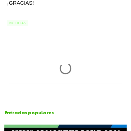
¡GRACIAS!
NOTICIAS
C
o
m
e
Entradas populares
n
t