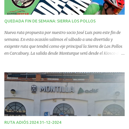
r
i
QUEDADA FIN DE SEMANA: SIERRA LOS POLLOS
o
Nueva ruta propuesta por nuestro socio José Luis para este fin de
s
semana. En esta ocasión salimos el sábado a una divertida y
exigente ruta que tendrá como eje principal la Sierra de Los Pollos
en Carcabuey. La salida desde Monturque será desde el Kiosco de
La Fuente a las 08:00 horas y desde Lucena (Pabellón Municipal) a
las 09:00 horas. No te la pierdas. Ruta puntuable para el Ranking
Quedadas Fin de Semana 2025.
RUTA ADIÓS 2024 31-12-2024