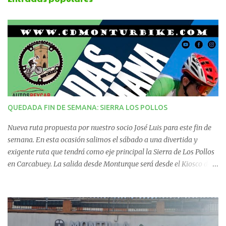
n
t
a
r
i
QUEDADA FIN DE SEMANA: SIERRA LOS POLLOS
o
Nueva ruta propuesta por nuestro socio José Luis para este fin de
s
semana. En esta ocasión salimos el sábado a una divertida y
exigente ruta que tendrá como eje principal la Sierra de Los Pollos
en Carcabuey. La salida desde Monturque será desde el Kiosco de
La Fuente a las 08:00 horas y desde Lucena (Pabellón Municipal) a
las 09:00 horas. No te la pierdas. Ruta puntuable para el Ranking
Quedadas Fin de Semana 2025.