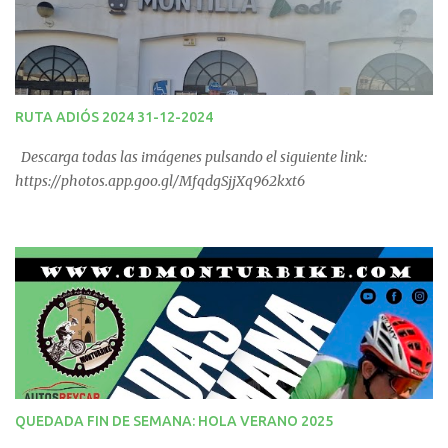
RUTA ADIÓS 2024 31-12-2024
Descarga todas las imágenes pulsando el siguiente link:
https://photos.app.goo.gl/MfqdgSjjXq962kxt6
QUEDADA FIN DE SEMANA: HOLA VERANO 2025