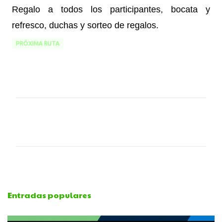
Regalo a todos los participantes, bocata y
refresco, duchas y sorteo de regalos.
PRÓXIMA RUTA
C
o
m
e
Entradas populares
n