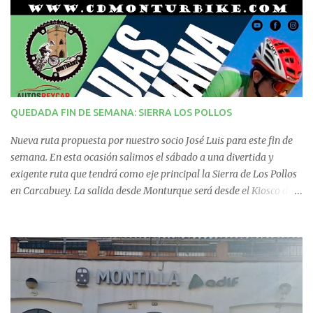
t
a
r
i
QUEDADA FIN DE SEMANA: SIERRA LOS POLLOS
o
Nueva ruta propuesta por nuestro socio José Luis para este fin de
s
semana. En esta ocasión salimos el sábado a una divertida y
exigente ruta que tendrá como eje principal la Sierra de Los Pollos
en Carcabuey. La salida desde Monturque será desde el Kiosco de
La Fuente a las 08:00 horas y desde Lucena (Pabellón Municipal) a
las 09:00 horas. No te la pierdas. Ruta puntuable para el Ranking
Quedadas Fin de Semana 2025.