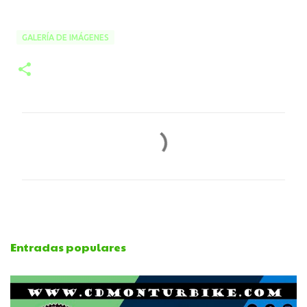
GALERÍA DE IMÁGENES
C
o
m
e
Entradas populares
n
t