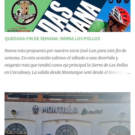
a
r
i
QUEDADA FIN DE SEMANA: SIERRA LOS POLLOS
o
Nueva ruta propuesta por nuestro socio José Luis para este fin de
s
semana. En esta ocasión salimos el sábado a una divertida y
exigente ruta que tendrá como eje principal la Sierra de Los Pollos
en Carcabuey. La salida desde Monturque será desde el Kiosco de
La Fuente a las 08:00 horas y desde Lucena (Pabellón Municipal) a
las 09:00 horas. No te la pierdas. Ruta puntuable para el Ranking
Quedadas Fin de Semana 2025.