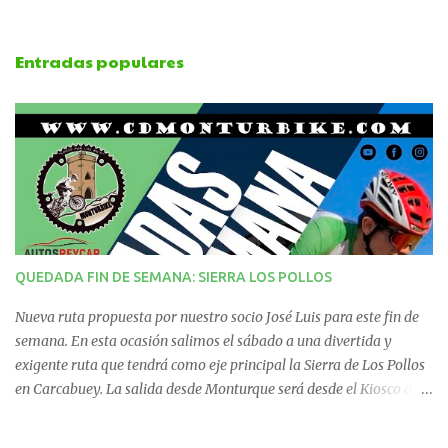
e
Entradas populares
n
t
a
r
i
QUEDADA FIN DE SEMANA: SIERRA LOS POLLOS
o
Nueva ruta propuesta por nuestro socio José Luis para este fin de
s
semana. En esta ocasión salimos el sábado a una divertida y
exigente ruta que tendrá como eje principal la Sierra de Los Pollos
en Carcabuey. La salida desde Monturque será desde el Kiosco de
La Fuente a las 08:00 horas y desde Lucena (Pabellón Municipal) a
las 09:00 horas. No te la pierdas. Ruta puntuable para el Ranking