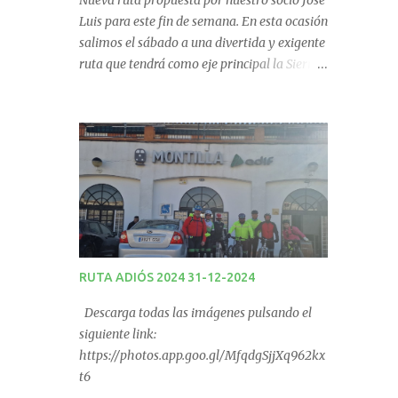
Nueva ruta propuesta por nuestro socio José
Luis para este fin de semana. En esta ocasión
salimos el sábado a una divertida y exigente
ruta que tendrá como eje principal la Sierra
de Los Pollos en Carcabuey. La salida desde
Monturque será desde el Kiosco de La Fuente
a las 08:00 horas y desde Lucena (Pabellón
Municipal) a las 09:00 horas. No te la
pierdas. Ruta puntuable para el Ranking
Quedadas Fin de Semana 2025.
RUTA ADIÓS 2024 31-12-2024
Descarga todas las imágenes pulsando el
siguiente link:
https://photos.app.goo.gl/MfqdgSjjXq962kx
t6