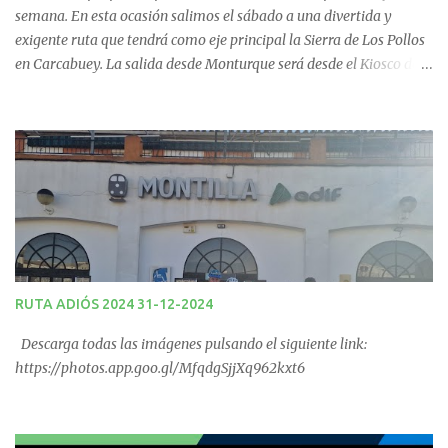
s
semana. En esta ocasión salimos el sábado a una divertida y
exigente ruta que tendrá como eje principal la Sierra de Los Pollos
en Carcabuey. La salida desde Monturque será desde el Kiosco de
La Fuente a las 08:00 horas y desde Lucena (Pabellón Municipal) a
las 09:00 horas. No te la pierdas. Ruta puntuable para el Ranking
Quedadas Fin de Semana 2025.
RUTA ADIÓS 2024 31-12-2024
Descarga todas las imágenes pulsando el siguiente link:
https://photos.app.goo.gl/MfqdgSjjXq962kxt6