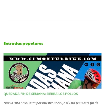
C
o
m
e
Entradas populares
n
t
a
r
i
QUEDADA FIN DE SEMANA: SIERRA LOS POLLOS
o
Nueva ruta propuesta por nuestro socio José Luis para este fin de