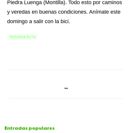
Piedra Luenga (Montilla). Todo esto por caminos
y veredas en buenas condiciones. Anímate este
domingo a salir con la bici.
PRÓXIMA RUTA
C
o
m
e
Entradas populares