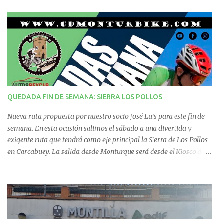
n
t
a
r
i
QUEDADA FIN DE SEMANA: SIERRA LOS POLLOS
o
Nueva ruta propuesta por nuestro socio José Luis para este fin de
s
semana. En esta ocasión salimos el sábado a una divertida y
exigente ruta que tendrá como eje principal la Sierra de Los Pollos
en Carcabuey. La salida desde Monturque será desde el Kiosco de
La Fuente a las 08:00 horas y desde Lucena (Pabellón Municipal) a
las 09:00 horas. No te la pierdas. Ruta puntuable para el Ranking
Quedadas Fin de Semana 2025.