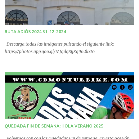
RUTA ADIÓS 2024 31-12-2024
Descarga todas las imágenes pulsando el siguiente link:
https://photos.app.goo.gl/MfqdgSjjXq962kxt6
QUEDADA FIN DE SEMANA: HOLA VERANO 2025
Volvemos con con las Quedadas Fin de Semana. En esta ocasión