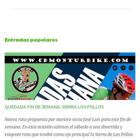
o
m
e
Entradas populares
n
t
a
r
i
QUEDADA FIN DE SEMANA: SIERRA LOS POLLOS
o
Nueva ruta propuesta por nuestro socio José Luis para este fin de
s
semana. En esta ocasión salimos el sábado a una divertida y
exigente ruta que tendrá como eje principal la Sierra de Los Pollos