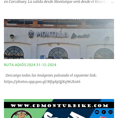
en Carcabuey. La salida desde Monturque será desde el Kiosco de
La Fuente a las 08:00 horas y desde Lucena (Pabellón Municipal) a
las 09:00 horas. No te la pierdas. Ruta puntuable para el Ranking
Quedadas Fin de Semana 2025.
RUTA ADIÓS 2024 31-12-2024
Descarga todas las imágenes pulsando el siguiente link:
https://photos.app.goo.gl/MfqdgSjjXq962kxt6