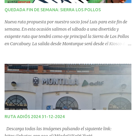
i
QUEDADA FIN DE SEMANA: SIERRA LOS POLLOS
o
Nueva ruta propuesta por nuestro socio José Luis para este fin de
s
semana. En esta ocasión salimos el sábado a una divertida y
exigente ruta que tendrá como eje principal la Sierra de Los Pollos
en Carcabuey. La salida desde Monturque será desde el Kiosco de
La Fuente a las 08:00 horas y desde Lucena (Pabellón Municipal) a
las 09:00 horas. No te la pierdas. Ruta puntuable para el Ranking
Quedadas Fin de Semana 2025.
RUTA ADIÓS 2024 31-12-2024
Descarga todas las imágenes pulsando el siguiente link: