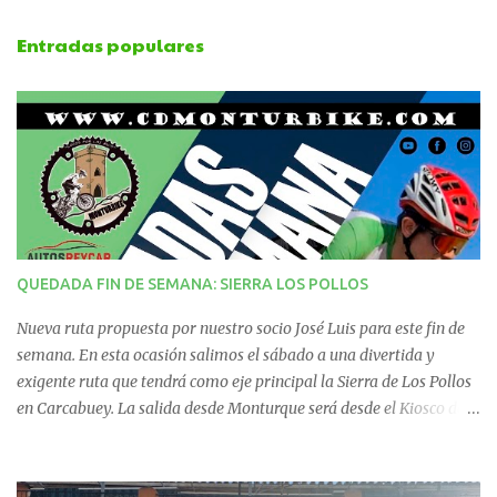
e
Entradas populares
n
t
a
r
i
QUEDADA FIN DE SEMANA: SIERRA LOS POLLOS
o
Nueva ruta propuesta por nuestro socio José Luis para este fin de
s
semana. En esta ocasión salimos el sábado a una divertida y
exigente ruta que tendrá como eje principal la Sierra de Los Pollos
en Carcabuey. La salida desde Monturque será desde el Kiosco de
La Fuente a las 08:00 horas y desde Lucena (Pabellón Municipal) a
las 09:00 horas. No te la pierdas. Ruta puntuable para el Ranking
Quedadas Fin de Semana 2025.