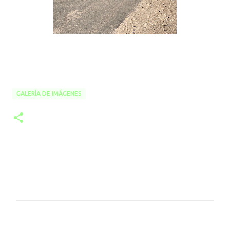
GALERÍA DE IMÁGENES
C
o
m