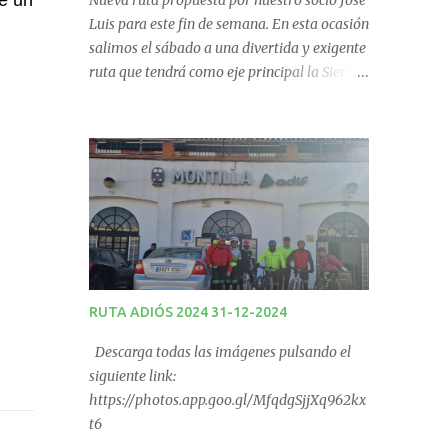
ne un
Nueva ruta propuesta por nuestro socio José
Luis para este fin de semana. En esta ocasión
salimos el sábado a una divertida y exigente
ruta que tendrá como eje principal la Sierra
de Los Pollos en Carcabuey. La salida desde
Monturque será desde el Kiosco de La Fuente
a las 08:00 horas y desde Lucena (Pabellón
Municipal) a las 09:00 horas. No te la
pierdas. Ruta puntuable para el Ranking
Quedadas Fin de Semana 2025.
RUTA ADIÓS 2024 31-12-2024
Descarga todas las imágenes pulsando el
siguiente link:
https://photos.app.goo.gl/MfqdgSjjXq962kx
t6