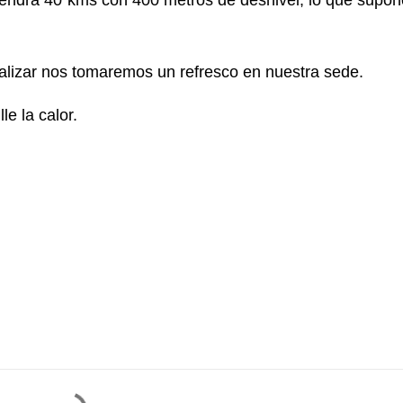
 tendrá 40 kms con 400 metros de desnivel, lo que supo
inalizar nos tomaremos un refresco en nuestra sede.
le la calor.