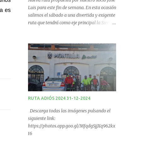
 unos
Nueva ruta propuesta por nuestro socio José
Luis para este fin de semana. En esta ocasión
ta es
salimos el sábado a una divertida y exigente
ruta que tendrá como eje principal la Sierra
de Los Pollos en Carcabuey. La salida desde
Monturque será desde el Kiosco de La Fuente
a las 08:00 horas y desde Lucena (Pabellón
Municipal) a las 09:00 horas. No te la
pierdas. Ruta puntuable para el Ranking
Quedadas Fin de Semana 2025.
RUTA ADIÓS 2024 31-12-2024
Descarga todas las imágenes pulsando el
siguiente link:
https://photos.app.goo.gl/MfqdgSjjXq962kx
t6