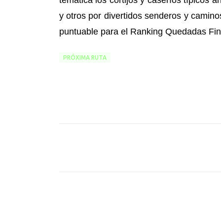
temática los cortijos y caseríos típicos
y otros por divertidos senderos y camino
puntuable para el Ranking Quedadas Fi
PRÓXIMA RUTA
C
o
m
e